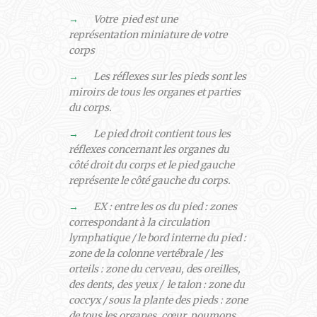
→
Votre pied est une
représentation miniature de votre
corps
→
Les réflexes sur les pieds sont les
miroirs de tous les organes et parties
du corps.
→
Le pied droit contient tous les
réflexes concernant les organes du
côté droit du corps et le pied gauche
représente le côté gauche du corps.
→
EX : entre les os du pied : zones
correspondant à la circulation
lymphatique / le bord interne du pied :
zone de la colonne vertébrale / les
orteils : zone du cerveau, des oreilles,
des dents, des yeux / le talon : zone du
coccyx / sous la plante des pieds : zone
de tous les organes, cœur, poumons,