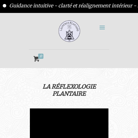
nce intuitive - clarté et réalignement intérieur - séance 
0
LA RÉFLEXOLOGIE
PLANTAIRE