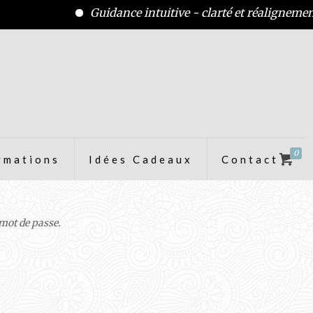
Guidance intuitive - clarté et réalignement 
0
rmations
Idées Cadeaux
Contact
 mot de passe.