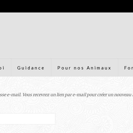
oi
Guidance
Pour nos Animaux
Fo
resse e-mail. Vous recevrez un lien par e-mail pour créer un nouveau